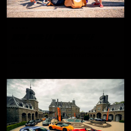
01
NIEUWS
SG2K 2026: LA GRANDE FINALE
Het laatste hoofdstuk van vijftien jaar SG2K
markeert een nieuw moment in het StreetGasm-
archief.
20 MEI 2026
2 MIN LEZEN