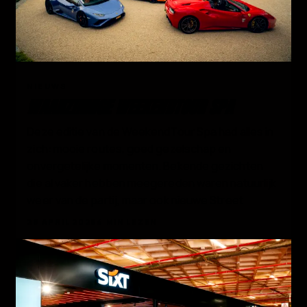
02
NIEUWS
WAANZINNIGE WEEKENDTOUR SPA
Deze editie van de WeekendTour Spa had alles in
zich: mooie routes, goed gezelschap en
onvergetelijke momenten. Bekende gezichten
die al vaker hebben meegereden waren natuurlijk
weer van de partij, maar ook nieuwe Street
28 APRIL 2026
4 MIN LEZEN