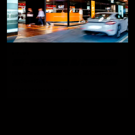
03
NIEUWS
SIXT - GOLDPARTNER BIJ STREETGASM
Met trots verwelkomen wij SIXT als Gold Partner
van StreetGasm.
08 APRIL 2026
2 MIN LEZEN