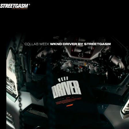
NL
·
EN
WORD LID