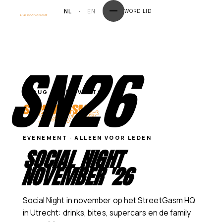
NL
·
EN
WORD LID
SN26
TERUG NAAR EVENTS
EVENEMENT
·
ALLEEN VOOR LEDEN
SOCIAL NIGHT
NOVEMBER '26
Social Night in november op het StreetGasm HQ
in Utrecht: drinks, bites, supercars en de family