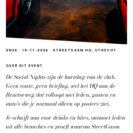
SN26
·
19-11-2026
·
STREETGASM HQ, UTRECHT
OVER DIT EVENT
Over
De Social Nights zijn de hartslag van de club.
Social Night november '26
Geen route, geen briefing, wel het HQ aan de
Reactorweg dat volloopt met leden, gasten en
auto's die je normaal alleen op posters ziet.
Je schuift aan voor drinks en bites, ontmoet leden
uit alle branches en proeft waarom StreetGasm