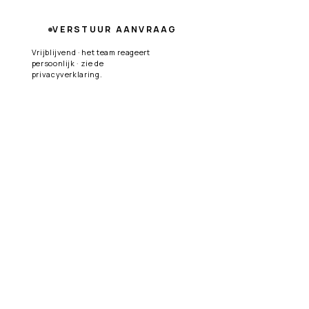
VERSTUUR AANVRAAG
Vrijblijvend · het team reageert
persoonlijk · zie de
privacyverklaring
.