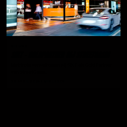
03
NIEUWS
SIXT - GOLDPARTNER BIJ STREETGASM
Met trots verwelkomen wij SIXT als Gold Partner
van StreetGasm.
08 APRIL 2026
2 MIN LEZEN