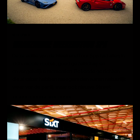
02
NIEUWS
WAANZINNIGE WEEKENDTOUR SPA
Deze editie van de WeekendTour Spa had alles in
zich: mooie routes, goed gezelschap en
onvergetelijke momenten. Bekende gezichten
die al vaker hebben meegereden waren natuurlijk
weer van de partij, maar ook nieuwe Street
28 APRIL 2026
4 MIN LEZEN