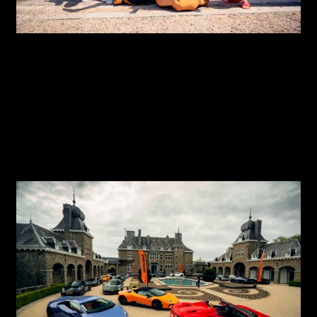
01
NIEUWS
SG2K 2026: LA GRANDE FINALE
Het laatste hoofdstuk van vijftien jaar SG2K
markeert een nieuw moment in het StreetGasm-
archief.
20 MEI 2026
2 MIN LEZEN