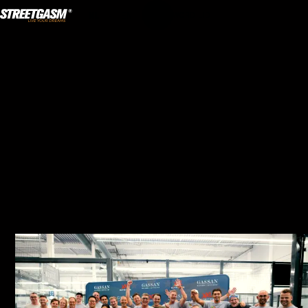
NL
·
EN
WORD LID