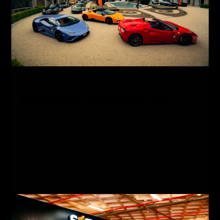
02
NIEUWS
WAANZINNIGE WEEKENDTOUR SPA
Deze editie van de WeekendTour Spa had alles in
zich: mooie routes, goed gezelschap en
onvergetelijke momenten. Bekende gezichten
die al vaker hebben meegereden waren natuurlijk
weer van de partij, maar ook nieuwe Street
28 APRIL 2026
4 MIN LEZEN