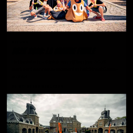
01
NIEUWS
SG2K 2026: LA GRANDE FINALE
Het laatste hoofdstuk van vijftien jaar SG2K
markeert een nieuw moment in het StreetGasm-
archief.
20 MEI 2026
2 MIN LEZEN