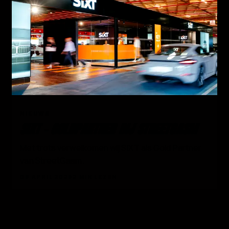
03
NIEUWS
SIXT - GOLDPARTNER BIJ STREETGASM
Met trots verwelkomen wij SIXT als Gold Partner
van StreetGasm.
08 APRIL 2026
2 MIN LEZEN