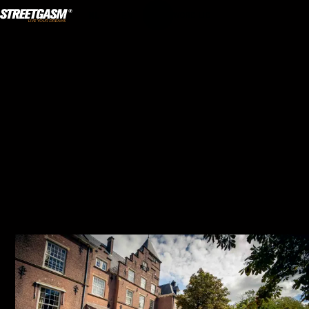
NL
·
EN
WORD LID