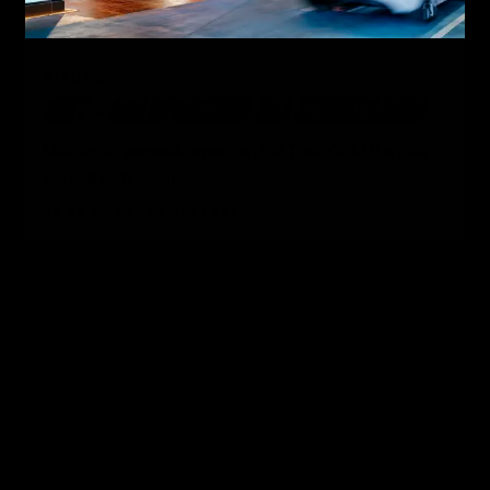
03
NIEUWS
SIXT - GOLDPARTNER BIJ STREETGASM
Met trots verwelkomen wij SIXT als Gold Partner
van StreetGasm.
08 APRIL 2026
2 MIN LEZEN