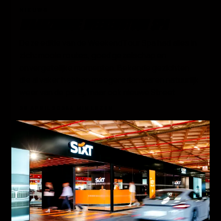
02
NIEUWS
WAANZINNIGE WEEKENDTOUR SPA
Deze editie van de WeekendTour Spa had alles in
zich: mooie routes, goed gezelschap en
onvergetelijke momenten. Bekende gezichten
die al vaker hebben meegereden waren natuurlijk
weer van de partij, maar ook nieuwe Street
28 APRIL 2026
4 MIN LEZEN