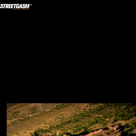
NL
·
EN
WORD LID