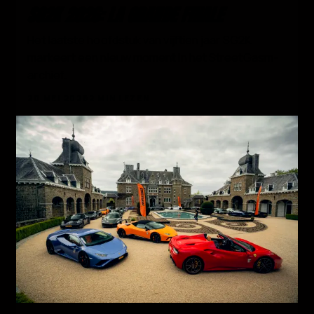
SG2K 2026: LA GRANDE FINALE
Het laatste hoofdstuk van vijftien jaar SG2K
markeert een nieuw moment in het StreetGasm-
archief.
20 MEI 2026
2 MIN LEZEN