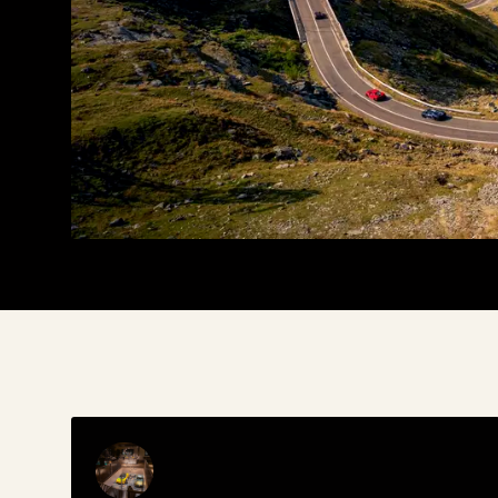
PUBLIEKE UPDATE UIT HET STREETGASM-NIEUWSARC