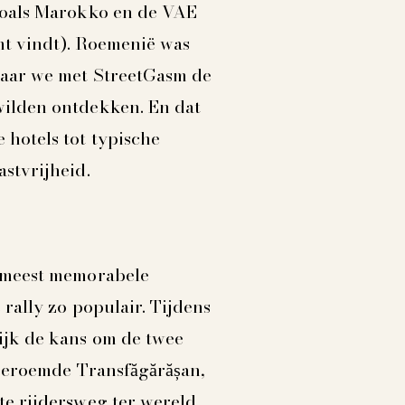
zoals Marokko en de VAE
ant vindt). Roemenië was
waar we met StreetGasm de
wilden ontdekken. En dat
hotels tot typische
stvrijheid.
e meest memorabele
rally zo populair. Tijdens
ijk de kans om de twee
 beroemde Transfăgărășan,
e rijdersweg ter wereld,