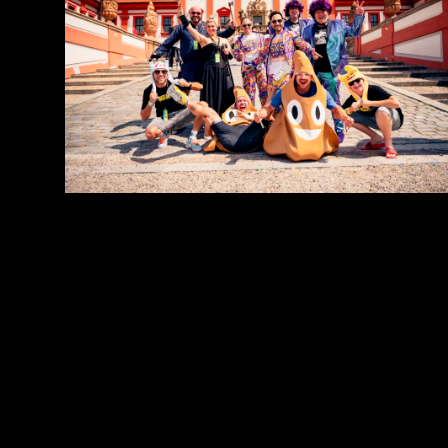
01
NIEUWS
SG2K 2026: LA GRANDE
FINALE
Het laatste hoofdstuk van vijftien jaar SG2K
markeert een nieuw moment in het StreetGasm-