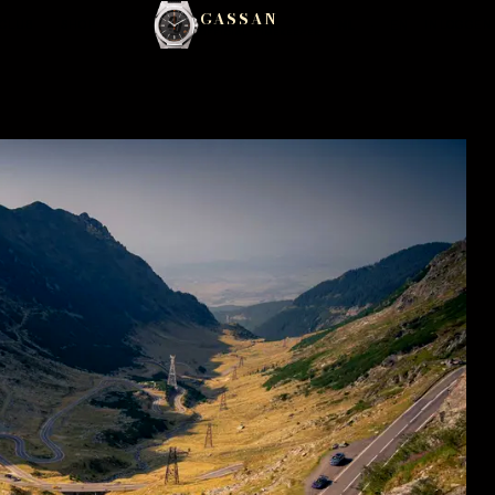
GASSAN
CLUB
SHOP
NL
·
EN
INLOGGEN
OFFICIAL TIMEKEEPER