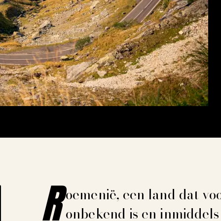
HIEF.
R
oemenië, een land dat vo
onbekend is en inmiddels