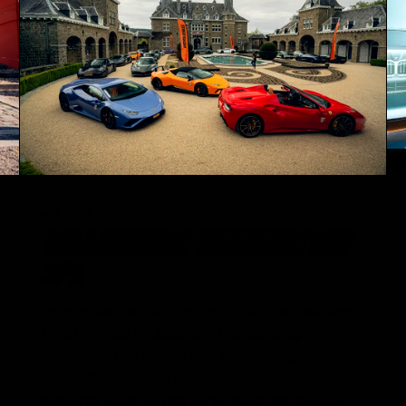
03
02
NIEUWS
WAANZINNIGE WEEKENDTOUR
SPA
Deze editie van de WeekendTour Spa had alles
in zich: mooie routes, goed gezelschap en
onvergetelijke momenten. Bekende gezichten
die al vaker hebben meegereden waren
natuurlijk weer van de partij, maar ook nieuwe