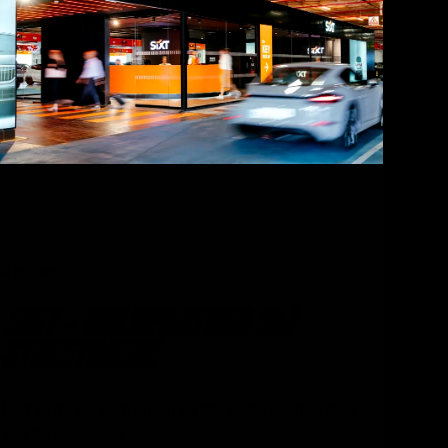
NIEUWS
SIXT - GOLDPARTNER BIJ
STREETGASM
Met trots verwelkomen wij SIXT als Gold Partner
van StreetGasm.