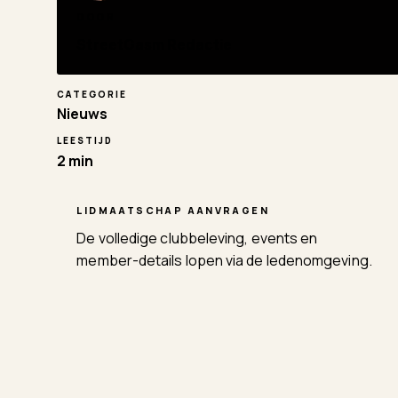
DOOR
StreetGasm Redactie
CATEGORIE
Nieuws
LEESTIJD
2 min
LIDMAATSCHAP AANVRAGEN
De volledige clubbeleving, events en
member-details lopen via de ledenomgeving.