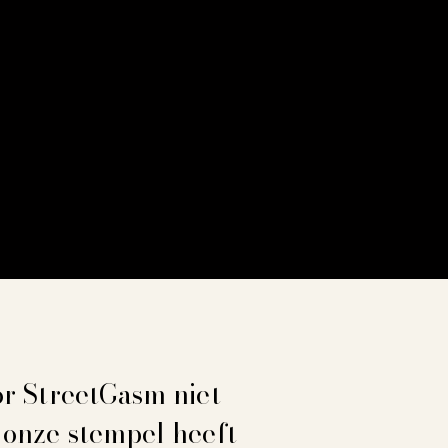
or StreetGasm niet
 onze stempel heeft