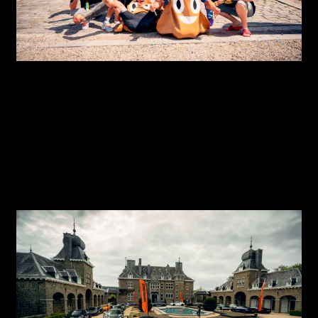
01
NIEUWS
SG2K 2026: LA GRANDE FINALE
Het laatste hoofdstuk van vijftien jaar SG2K
markeert een nieuw moment in het StreetGasm-
archief.
20 MEI 2026
2 MIN LEZEN