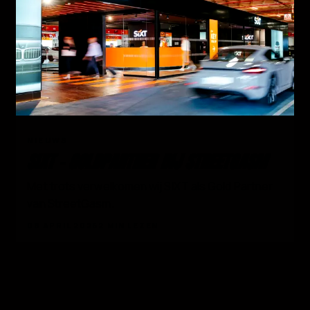
03
NIEUWS
SIXT - GOLDPARTNER BIJ STREETGASM
Met trots verwelkomen wij SIXT als Gold Partner
van StreetGasm.
08 APRIL 2026
2 MIN LEZEN