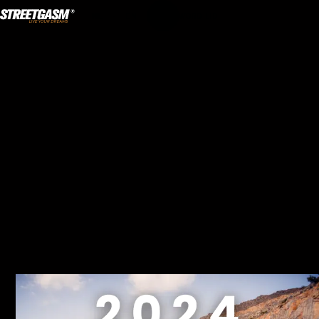
NL
·
EN
WORD LID