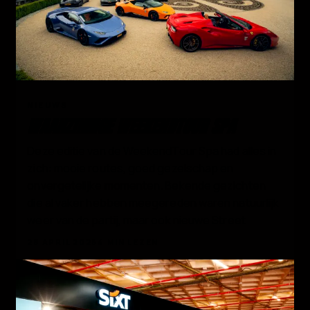
02
NIEUWS
WAANZINNIGE WEEKENDTOUR SPA
Deze editie van de WeekendTour Spa had alles in
zich: mooie routes, goed gezelschap en
onvergetelijke momenten. Bekende gezichten
die al vaker hebben meegereden waren natuurlijk
weer van de partij, maar ook nieuwe Street
28 APRIL 2026
4 MIN LEZEN